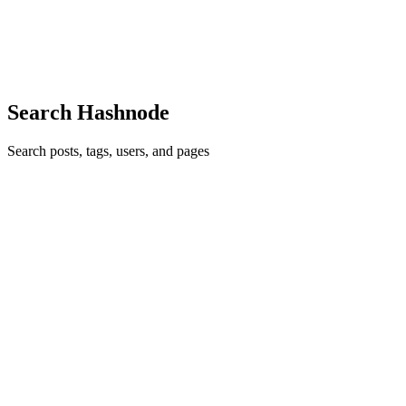
từ cơ bản đến cao cấp. Đặc biệt, các trò chơi được chia thành nhiều
loại hình khác nhau như game bài truyền thống, slot...
0
0
Search Hashnode
Search posts, tags, users, and pages