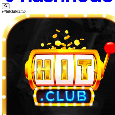
@hitclubcamp