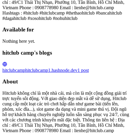
chỉ : 49/C1 Thái Thị Nhạn, Phường 10, Tân Bình, Hồ Chí Minh,
Vietnam Phone : 0908778980 Email : lienhe@hitclub.camp
Hashtags : #hitclub #hitclubcamp #thethaohitclub #bancahitclub
#dagahitclub #xosohitclub #nohuhitclub
Available for
Nothing here yet.
hitclub camp's blogs
hitclubcamp
hitclubcamp1.hashnode.dev
1
post
About
Hitclub không chỉ là một nhà cái, mà còn là một cộng đồng giải trí
trực tuyến sôi động. Với giao diện đẹp mắt và dễ sử dụng, Hitclub
cung cấp một loạt các trò chơi hấp dẫn như game bài (tiến lên,
phỏm, xóc đĩa...), slot game đa dạng và mini game thú vị. Đội ngũ
hỗ trợ khách hàng chuyên nghiệp luôn sẵn sàng phục vụ 24/7, cùng
với các chương trình khuyến mãi đặc biệt. Thông tin liên hệ : Địa
chỉ : 49/C1 Thái Thị Nhạn, Phường 10, Tân Bình, Hồ Chí Minh,
Vietnam Phone : 0908778980 Email : lienhe@hitclub.camp