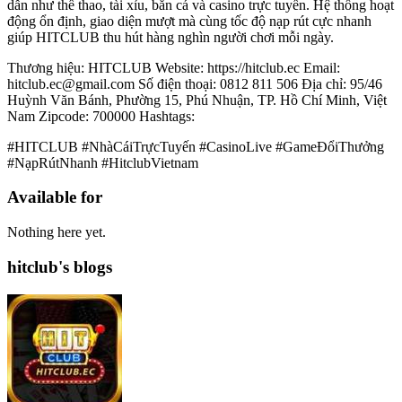
dẫn như thể thao, tài xỉu, bắn cá và casino trực tuyến. Hệ thống hoạt
động ổn định, giao diện mượt mà cùng tốc độ nạp rút cực nhanh
giúp HITCLUB thu hút hàng nghìn người chơi mỗi ngày.
Thương hiệu: HITCLUB Website: https://hitclub.ec Email:
hitclub.ec@gmail.com Số điện thoại: 0812 811 506 Địa chỉ: 95/46
Huỳnh Văn Bánh, Phường 15, Phú Nhuận, TP. Hồ Chí Minh, Việt
Nam Zipcode: 700000 Hashtags:
#HITCLUB #NhàCáiTrựcTuyến #CasinoLive #GameĐổiThưởng
#NạpRútNhanh #HitclubVietnam
Available for
Nothing here yet.
hitclub's blogs