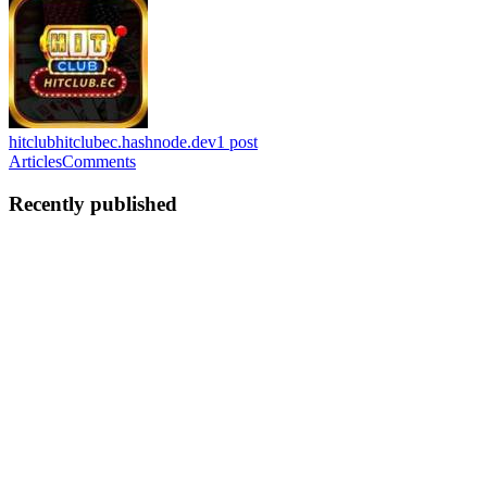
hitclub
hitclubec.hashnode.dev
1
post
Articles
Comments
Recently published
H
hitclub
in
hitclubec.hashnode.dev
·
Apr 22, 2025
· 2 min read
HITCLUB – Cổng cá cược hiện đại, giải trí toàn
diện – thưởng liền tay
HITCLUB cung cấp nền tảng cá cược đa dạng với các trò chơi hấp
dẫn như thể thao, tài xỉu, bắn cá và casino trực tuyến. Hệ thống hoạt
động ổn định, giao diện mượt mà cùng tốc độ nạp rút cực nhanh
giúp HITCLUB thu hút hàng nghìn người chơi mỗi ngày. Th...
0
0