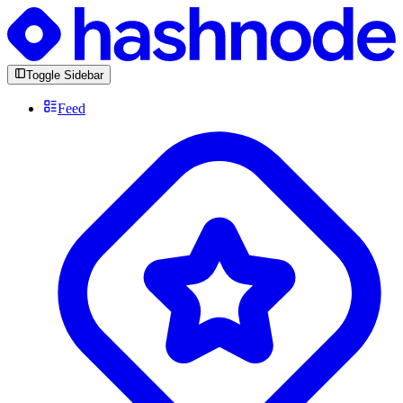
Toggle Sidebar
Feed