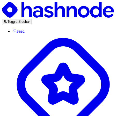
Toggle Sidebar
Feed