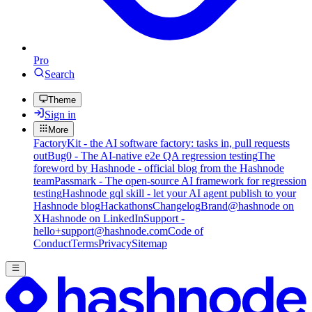
Pro
Search
Theme
Sign in
More
FactoryKit - the AI software factory: tasks in, pull requests
out
Bug0 - The AI-native e2e QA regression testing
The
foreword by Hashnode - official blog from the Hashnode
team
Passmark - The open-source AI framework for regression
testing
Hashnode gql skill - let your AI agent publish to your
Hashnode blog
Hackathons
Changelog
Brand
@hashnode on
X
Hashnode on LinkedIn
Support -
hello+support@hashnode.com
Code of
Conduct
Terms
Privacy
Sitemap