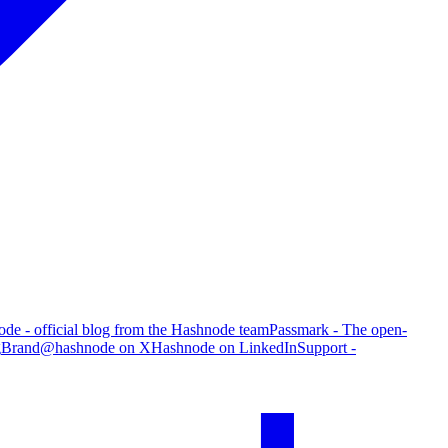
de - official blog from the Hashnode team
Passmark - The open-
g
Brand
@hashnode on X
Hashnode on LinkedIn
Support -