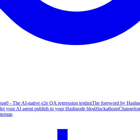
ug0 - The AI-native e2e QA regression testing
The foreword by Hashno
 let your AI agent publish to your Hashnode blog
Hackathons
Changelo
itemap