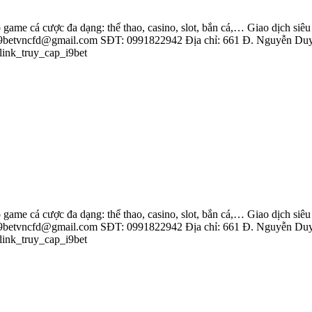
ho game cá cược đa dạng: thể thao, casino, slot, bắn cá,… Giao dịch si
l: i9betvncfd@gmail.com SĐT: 0991822942 Địa chỉ: 661 Đ. Nguyễn Du
link_truy_cap_i9bet
ho game cá cược đa dạng: thể thao, casino, slot, bắn cá,… Giao dịch si
l: i9betvncfd@gmail.com SĐT: 0991822942 Địa chỉ: 661 Đ. Nguyễn Du
link_truy_cap_i9bet