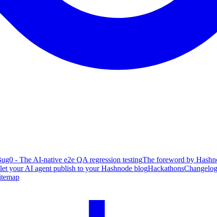
ug0 - The AI-native e2e QA regression testing
The foreword by Hashno
 let your AI agent publish to your Hashnode blog
Hackathons
Changelo
itemap