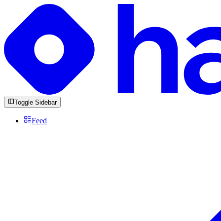
Toggle Sidebar
Feed