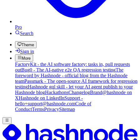
Pro
Search
Theme
Sign in
More
FactoryKit - the AI software factory: tasks in, pull requests
out
Bug0 - The AI-native e2e QA regression testing
The
foreword by Hashnode - official blog from the Hashnode
team
Passmark - The open-source AI framework for regression
testing
Hashnode gql skill - let your AI agent publish to your
Hashnode blog
Hackathons
Changelog
Brand
@hashnode on
X
Hashnode on LinkedIn
Support -
hello+support@hashnode.com
Code of
Conduct
Terms
Privacy
Sitemap