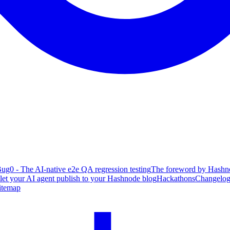
ug0 - The AI-native e2e QA regression testing
The foreword by Hashno
 let your AI agent publish to your Hashnode blog
Hackathons
Changelo
itemap