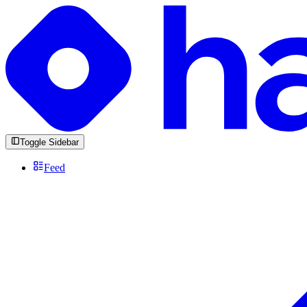
Toggle Sidebar
Feed