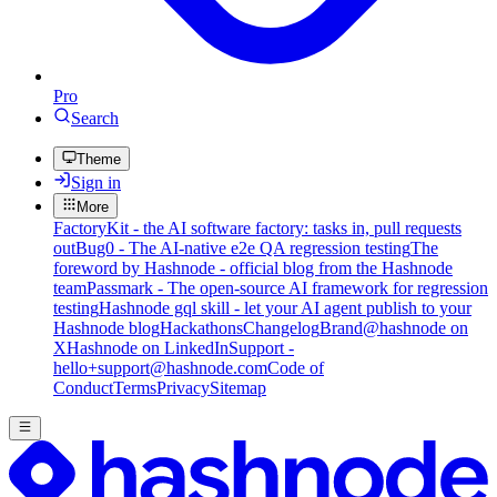
Pro
Search
Theme
Sign in
More
FactoryKit - the AI software factory: tasks in, pull requests
out
Bug0 - The AI-native e2e QA regression testing
The
foreword by Hashnode - official blog from the Hashnode
team
Passmark - The open-source AI framework for regression
testing
Hashnode gql skill - let your AI agent publish to your
Hashnode blog
Hackathons
Changelog
Brand
@hashnode on
X
Hashnode on LinkedIn
Support -
hello+support@hashnode.com
Code of
Conduct
Terms
Privacy
Sitemap