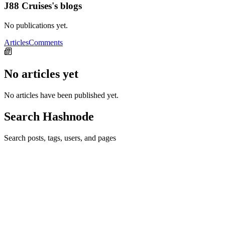
J88 Cruises's blogs
No publications yet.
Articles
Comments
No articles yet
No articles have been published yet.
Search Hashnode
Search posts, tags, users, and pages