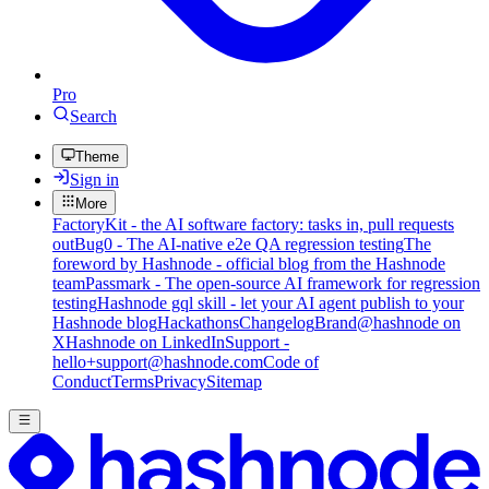
Pro
Search
Theme
Sign in
More
FactoryKit - the AI software factory: tasks in, pull requests
out
Bug0 - The AI-native e2e QA regression testing
The
foreword by Hashnode - official blog from the Hashnode
team
Passmark - The open-source AI framework for regression
testing
Hashnode gql skill - let your AI agent publish to your
Hashnode blog
Hackathons
Changelog
Brand
@hashnode on
X
Hashnode on LinkedIn
Support -
hello+support@hashnode.com
Code of
Conduct
Terms
Privacy
Sitemap