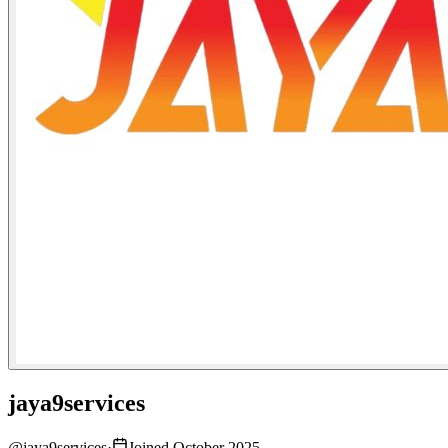
jaya9services
@
jaya9services
·
Joined October 2025