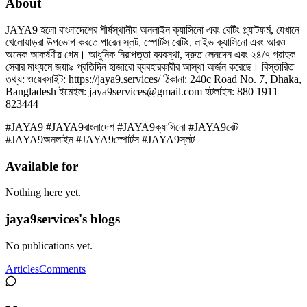
About
JAYA9 হলো বাংলাদেশের শীর্ষস্থানীয় অনলাইন ক্যাসিনো এবং বেটিং প্ল্যাটফর্ম, যেখানে
খেলোয়াড়রা উপভোগ করতে পারেন স্লট, স্পোর্টস বেটিং, লাইভ ক্যাসিনো এবং আরও
অনেক আকর্ষণীয় গেম। আধুনিক নিরাপত্তা ব্যবস্থা, দ্রুত লেনদেন এবং ২৪/৭ গ্রাহক
সেবার মাধ্যমে জয়া৯ প্রতিদিন হাজারো ব্যবহারকারীর আস্থা অর্জন করেছে। বিস্তারিত
তথ্য: ওয়েবসাইট: https://jaya9.services/ ঠিকানা: 240c Road No. 7, Dhaka,
Bangladesh ইমেইল: jaya9services@gmail.com হটলাইন: 880 1911
823444
#JAYA9 #JAYA9বাংলাদেশ #JAYA9ক্যাসিনো #JAYA9বেট
#JAYA9অনলাইন #JAYA9স্পোর্টস #JAYA9স্লট
Available for
Nothing here yet.
jaya9services's blogs
No publications yet.
Articles
Comments