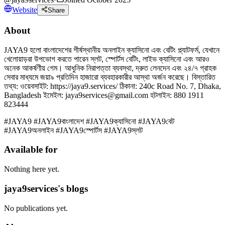
Website
Share
About
JAYA9 হলো বাংলাদেশের শীর্ষস্থানীয় অনলাইন ক্যাসিনো এবং বেটিং প্ল্যাটফর্ম, যেখানে
খেলোয়াড়রা উপভোগ করতে পারেন স্লট, স্পোর্টস বেটিং, লাইভ ক্যাসিনো এবং আরও
অনেক আকর্ষণীয় গেম। আধুনিক নিরাপত্তা ব্যবস্থা, দ্রুত লেনদেন এবং ২৪/৭ গ্রাহক
সেবার মাধ্যমে জয়া৯ প্রতিদিন হাজারো ব্যবহারকারীর আস্থা অর্জন করেছে। বিস্তারিত
তথ্য: ওয়েবসাইট: https://jaya9.services/ ঠিকানা: 240c Road No. 7, Dhaka,
Bangladesh ইমেইল: jaya9services@gmail.com হটলাইন: 880 1911
823444
#JAYA9 #JAYA9বাংলাদেশ #JAYA9ক্যাসিনো #JAYA9বেট
#JAYA9অনলাইন #JAYA9স্পোর্টস #JAYA9স্লট
Available for
Nothing here yet.
jaya9services's blogs
No publications yet.