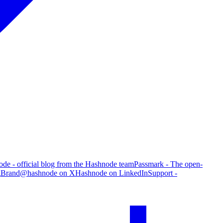
de - official blog from the Hashnode team
Passmark - The open-
g
Brand
@hashnode on X
Hashnode on LinkedIn
Support -