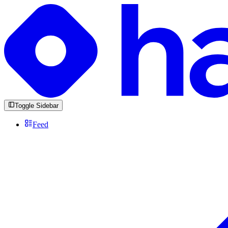
Toggle Sidebar
Feed