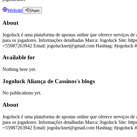
Website
Share
About
Jogoluck é uma plataforma de apostas online que oferece serviços de a
para os jogadores. Informações detalhadas Marca: Jogoluck Site: http
+55987263942 Email: jogolucknet@gmail.com Hashtag: #jogoluck #j
Available for
Nothing here yet.
Jogoluck Aliança de Cassinos's blogs
No publications yet.
About
Jogoluck é uma plataforma de apostas online que oferece serviços de a
para os jogadores. Informações detalhadas Marca: Jogoluck Site: http
+55987263942 Email: jogolucknet@gmail.com Hashtag: #jogoluck #j