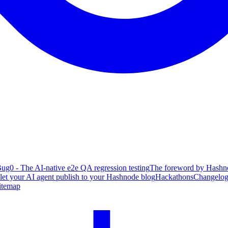
ug0 - The AI-native e2e QA regression testing
The foreword by Hashno
 let your AI agent publish to your Hashnode blog
Hackathons
Changelo
itemap