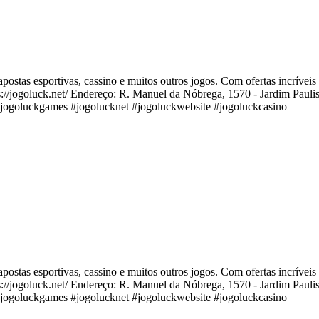
postas esportivas, cassino e muitos outros jogos. Com ofertas incrívei
s://jogoluck.net/ Endereço: R. Manuel da Nóbrega, 1570 - Jardim Pauli
ogoluckgames #jogolucknet #jogoluckwebsite #jogoluckcasino
postas esportivas, cassino e muitos outros jogos. Com ofertas incrívei
s://jogoluck.net/ Endereço: R. Manuel da Nóbrega, 1570 - Jardim Pauli
ogoluckgames #jogolucknet #jogoluckwebsite #jogoluckcasino