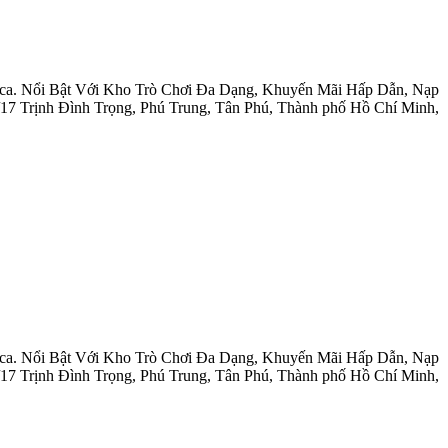
ica. Nổi Bật Với Kho Trò Chơi Đa Dạng, Khuyến Mãi Hấp Dẫn, Nạp
/17 Trịnh Đình Trọng, Phú Trung, Tân Phú, Thành phố Hồ Chí Minh,
ica. Nổi Bật Với Kho Trò Chơi Đa Dạng, Khuyến Mãi Hấp Dẫn, Nạp
/17 Trịnh Đình Trọng, Phú Trung, Tân Phú, Thành phố Hồ Chí Minh,