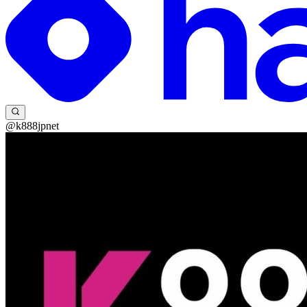
@k888jpnet