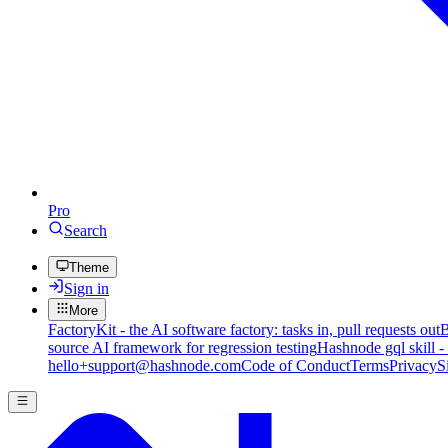
Pro
Search
Theme
Sign in
More
FactoryKit - the AI software factory: tasks in, pull requests out
B
source AI framework for regression testing
Hashnode gql skill -
hello+support@hashnode.com
Code of Conduct
Terms
Privacy
S