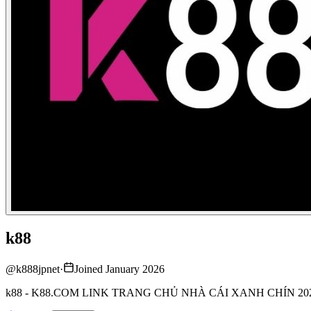
k88
@
k888jpnet
·
Joined January 2026
k88 - K88.COM LINK TRANG CHỦ NHÀ CÁI XANH CHÍN 20