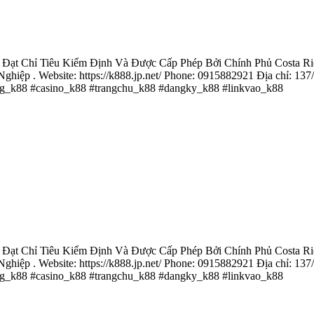
 Đạt Chỉ Tiêu Kiểm Định Và Được Cấp Phép Bởi Chính Phủ Costa R
iệp . Website: https://k888.jp.net/ Phone: 0915882921 Địa chỉ: 137
ng_k88 #casino_k88 #trangchu_k88 #dangky_k88 #linkvao_k88
 Đạt Chỉ Tiêu Kiểm Định Và Được Cấp Phép Bởi Chính Phủ Costa R
iệp . Website: https://k888.jp.net/ Phone: 0915882921 Địa chỉ: 137
ng_k88 #casino_k88 #trangchu_k88 #dangky_k88 #linkvao_k88