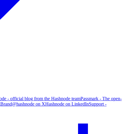
de - official blog from the Hashnode team
Passmark - The open-
g
Brand
@hashnode on X
Hashnode on LinkedIn
Support -