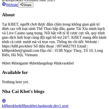
Website
Share
About
Tại KBET, người chơi được đắm chìm trong không gian giải trí
đỉnh cao với loạt sảnh Thể Thao hấp dẫn, game Tài Xỉu minh bạch
và Live Casino sang trọng. Nổi bật với tỷ lệ cược cực tốt, quy trình
giao dịch linh hoạt cùng đội ngũ hỗ trợ 24/7, KBET mang đến hành
trình cá cược mượt mà và trọn vẹn. Thông tin chi tiết: Website :
https://k88.pro/kbet/ Số điện thoại : 0974682793 Email :
k88prokbet@gmail.com Địa chỉ : 353B Ngọc Thuỵ, Tổ 10, Long
Biên, Hà Nội, Vietnam
#kbet #kbetgame #kbetdangnhap #linkvaokbet
Available for
Nothing here yet.
Nha Cai Kbet's blogs
k88prokbet
k88prokbet.hashnode.dev
1
post