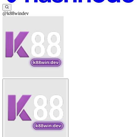
@k88windev