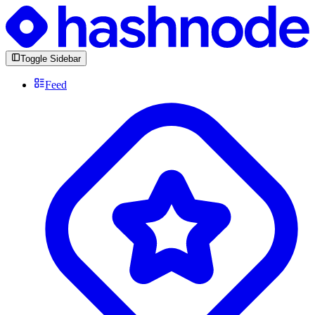
Toggle Sidebar
Feed