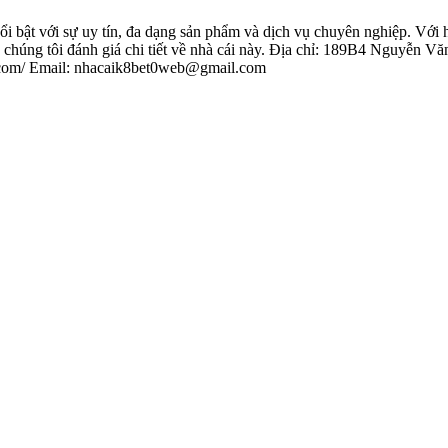
ổi bật với sự uy tín, đa dạng sản phẩm và dịch vụ chuyên nghiệp. Vớ
g chúng tôi đánh giá chi tiết về nhà cái này. Địa chỉ: 189B4 Nguyễn
0.com/ Email: nhacaik8bet0web@gmail.com