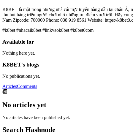
K8BET là một trong những nhà cái trực tuyến hàng đầu tại châu Á, n
thu hút hàng triệu người chơi nhờ những ưu điểm vượt trội. Hãy cùn
Nam Zipcode: 700000 Phone: 038 919 8561 Website: https://k8bet
#k8bet #nhacaik8bet #linkvaok8bet #k8bet0com
Available for
Nothing here yet.
K8BET's blogs
No publications yet.
Articles
Comments
No articles yet
No articles have been published yet.
Search Hashnode