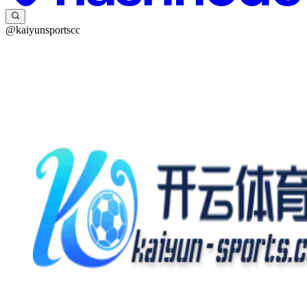
@kaiyunsportscc