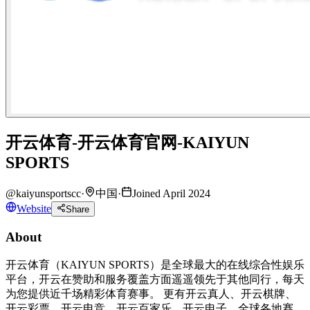
开云体育-开云体育官网-KAIYUN
SPORTS
@
kaiyunsportscc
·
中国
·
Joined April 2024
Website
Share
About
开云体育（KAIYUN SPORTS）是全球最大的在线综合性娱乐
平台，开云在赞助和服务覆盖方面遥遥领先于其他同行，每天
为您提供近千场精彩体育赛事。 更有开云真人、开云棋牌、
开云彩票、开云电竞、开云百家乐、开云电子、全球各地赛