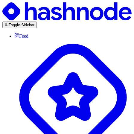
Toggle Sidebar
Feed