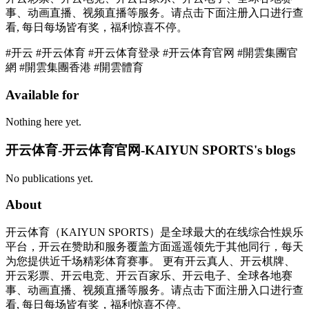
事、动画直播、视频直播等服务。请点击下面注册入口进行查
看, 每日每场皆有奖，福利惊喜不停。
#开云 #开云体育 #开云体育登录 #开云体育官网 #開雲集團官
網 #開雲集團香港 #開雲體育
Available for
Nothing here yet.
开云体育-开云体育官网-KAIYUN SPORTS's blogs
No publications yet.
About
开云体育（KAIYUN SPORTS）是全球最大的在线综合性娱乐
平台，开云在赞助和服务覆盖方面遥遥领先于其他同行，每天
为您提供近千场精彩体育赛事。 更有开云真人、开云棋牌、
开云彩票、开云电竞、开云百家乐、开云电子、全球各地赛
事、动画直播、视频直播等服务。请点击下面注册入口进行查
看, 每日每场皆有奖，福利惊喜不停。