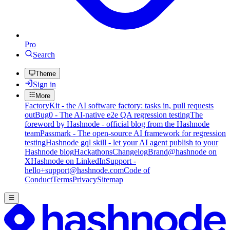
Pro
Search
Theme
Sign in
More
FactoryKit - the AI software factory: tasks in, pull requests
out
Bug0 - The AI-native e2e QA regression testing
The
foreword by Hashnode - official blog from the Hashnode
team
Passmark - The open-source AI framework for regression
testing
Hashnode gql skill - let your AI agent publish to your
Hashnode blog
Hackathons
Changelog
Brand
@hashnode on
X
Hashnode on LinkedIn
Support -
hello+support@hashnode.com
Code of
Conduct
Terms
Privacy
Sitemap