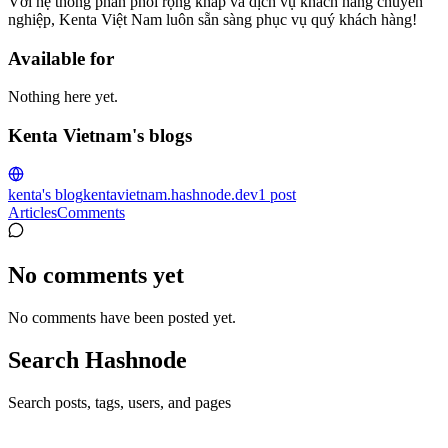
Với hệ thống phân phối rộng khắp và dịch vụ khách hàng chuyên
nghiệp, Kenta Việt Nam luôn sẵn sàng phục vụ quý khách hàng!
Available for
Nothing here yet.
Kenta Vietnam's blogs
kenta's blog
kentavietnam.hashnode.dev
1
post
Articles
Comments
No comments yet
No comments have been posted yet.
Search Hashnode
Search posts, tags, users, and pages