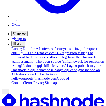
Pro
Search
Theme
Sign in
More
FactoryKit - the AI software factory: tasks in, pull requests
out
Bug0 - The AI-native e2e QA regression testing
The
foreword by Hashnode - official blog from the Hashnode
team
Passmark - The open-source AI framework for regression
testing
Hashnode gql skill - let your AI agent publish to your
Hashnode blog
Hackathons
Changelog
Brand
@hashnode on
X
Hashnode on LinkedIn
Support -
hello+support@hashnode.com
Code of
Conduct
Terms
Privacy
Sitemap