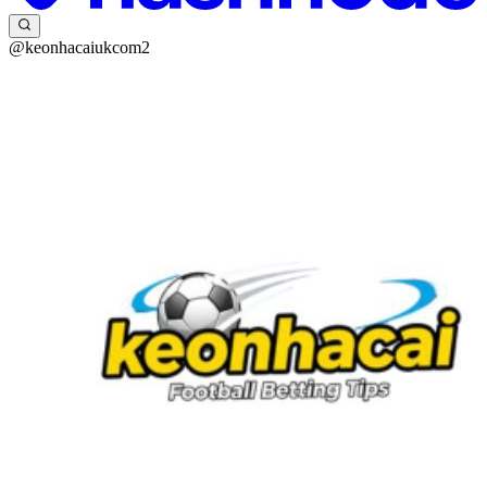
@keonhacaiukcom2