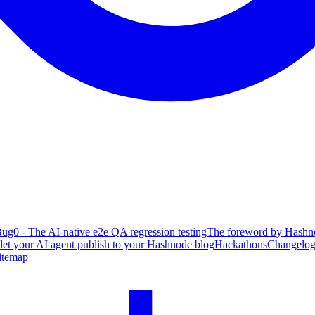
ug0 - The AI-native e2e QA regression testing
The foreword by Hashno
 let your AI agent publish to your Hashnode blog
Hackathons
Changelo
itemap