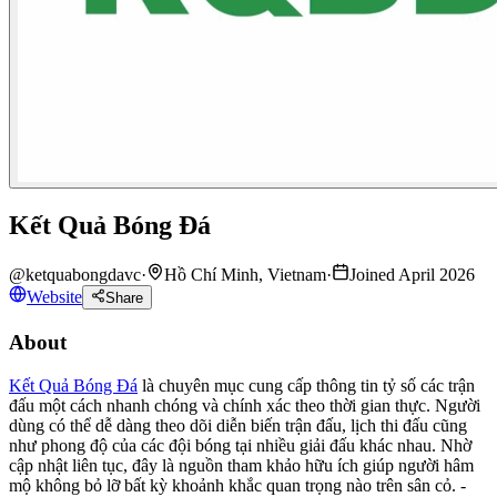
Kết Quả Bóng Đá
@
ketquabongdavc
·
Hồ Chí Minh, Vietnam
·
Joined April 2026
Website
Share
About
Kết Quả Bóng Đá
là chuyên mục cung cấp thông tin tỷ số các trận
đấu một cách nhanh chóng và chính xác theo thời gian thực. Người
dùng có thể dễ dàng theo dõi diễn biến trận đấu, lịch thi đấu cũng
như phong độ của các đội bóng tại nhiều giải đấu khác nhau. Nhờ
cập nhật liên tục, đây là nguồn tham khảo hữu ích giúp người hâm
mộ không bỏ lỡ bất kỳ khoảnh khắc quan trọng nào trên sân cỏ. -