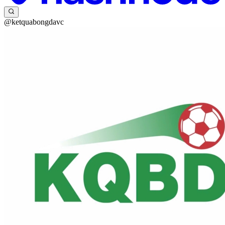
@ketquabongdavc