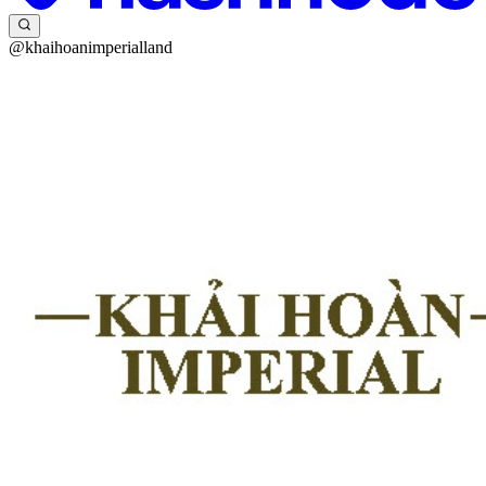
@khaihoanimperialland