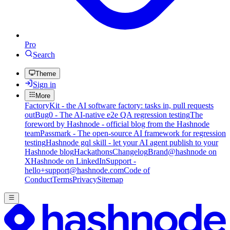
Pro
Search
Theme
Sign in
More
FactoryKit - the AI software factory: tasks in, pull requests
out
Bug0 - The AI-native e2e QA regression testing
The
foreword by Hashnode - official blog from the Hashnode
team
Passmark - The open-source AI framework for regression
testing
Hashnode gql skill - let your AI agent publish to your
Hashnode blog
Hackathons
Changelog
Brand
@hashnode on
X
Hashnode on LinkedIn
Support -
hello+support@hashnode.com
Code of
Conduct
Terms
Privacy
Sitemap