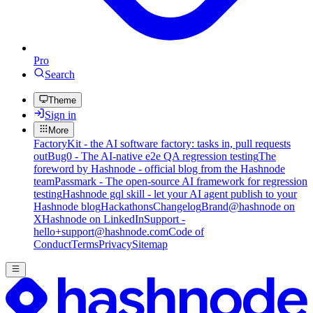
Pro
Search
Theme
Sign in
More
FactoryKit - the AI software factory: tasks in, pull requests
out
Bug0 - The AI-native e2e QA regression testing
The
foreword by Hashnode - official blog from the Hashnode
team
Passmark - The open-source AI framework for regression
testing
Hashnode gql skill - let your AI agent publish to your
Hashnode blog
Hackathons
Changelog
Brand
@hashnode on
X
Hashnode on LinkedIn
Support -
hello+support@hashnode.com
Code of
Conduct
Terms
Privacy
Sitemap