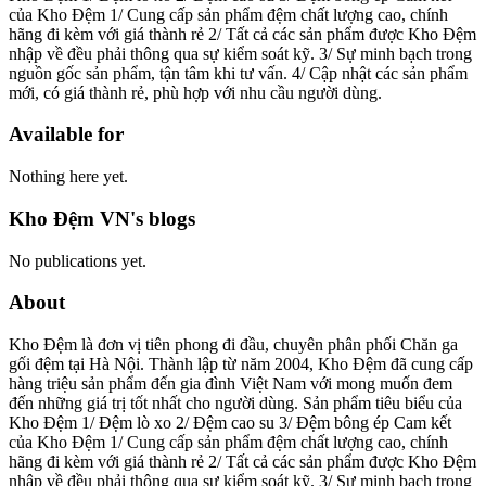
của Kho Đệm 1/ Cung cấp sản phẩm đệm chất lượng cao, chính
hãng đi kèm với giá thành rẻ 2/ Tất cả các sản phẩm được Kho Đệm
nhập về đều phải thông qua sự kiểm soát kỹ. 3/ Sự minh bạch trong
nguồn gốc sản phẩm, tận tâm khi tư vấn. 4/ Cập nhật các sản phẩm
mới, có giá thành rẻ, phù hợp với nhu cầu người dùng.
Available for
Nothing here yet.
Kho Đệm VN's blogs
No publications yet.
About
Kho Đệm là đơn vị tiên phong đi đầu, chuyên phân phối Chăn ga
gối đệm tại Hà Nội. Thành lập từ năm 2004, Kho Đệm đã cung cấp
hàng triệu sản phẩm đến gia đình Việt Nam với mong muốn đem
đến những giá trị tốt nhất cho người dùng. Sản phẩm tiêu biểu của
Kho Đệm 1/ Đệm lò xo 2/ Đệm cao su 3/ Đệm bông ép Cam kết
của Kho Đệm 1/ Cung cấp sản phẩm đệm chất lượng cao, chính
hãng đi kèm với giá thành rẻ 2/ Tất cả các sản phẩm được Kho Đệm
nhập về đều phải thông qua sự kiểm soát kỹ. 3/ Sự minh bạch trong