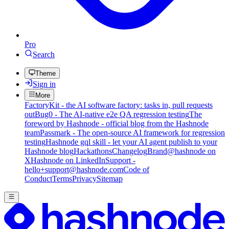
Pro
Search
Theme
Sign in
More
FactoryKit - the AI software factory: tasks in, pull requests
out
Bug0 - The AI-native e2e QA regression testing
The
foreword by Hashnode - official blog from the Hashnode
team
Passmark - The open-source AI framework for regression
testing
Hashnode gql skill - let your AI agent publish to your
Hashnode blog
Hackathons
Changelog
Brand
@hashnode on
X
Hashnode on LinkedIn
Support -
hello+support@hashnode.com
Code of
Conduct
Terms
Privacy
Sitemap