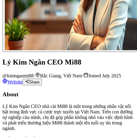
Lý Kim Ngân CEO Mi88
@
kimnganmi88
·
Bắc Giang, Việt Nam
·
Joined July 2025
Website
Share
About
Lý Kim Ngân CEO nhà cái Mi88 là một trong những nhân vật nổi
bật trong lĩnh vực cá cược trực tuyến tại Việt Nam. Trên con đường
sự nghiệp của mình, chị đã góp phần không nhỏ vào việc định hình
và phát triển thương hiệu Mi88 thành một tên tuổi uy tín trong
ngành.