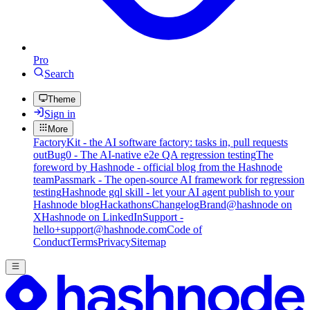
Pro
Search
Theme
Sign in
More
FactoryKit - the AI software factory: tasks in, pull requests
out
Bug0 - The AI-native e2e QA regression testing
The
foreword by Hashnode - official blog from the Hashnode
team
Passmark - The open-source AI framework for regression
testing
Hashnode gql skill - let your AI agent publish to your
Hashnode blog
Hackathons
Changelog
Brand
@hashnode on
X
Hashnode on LinkedIn
Support -
hello+support@hashnode.com
Code of
Conduct
Terms
Privacy
Sitemap