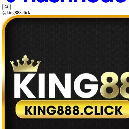
@king888click