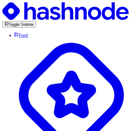
Toggle Sidebar
Feed