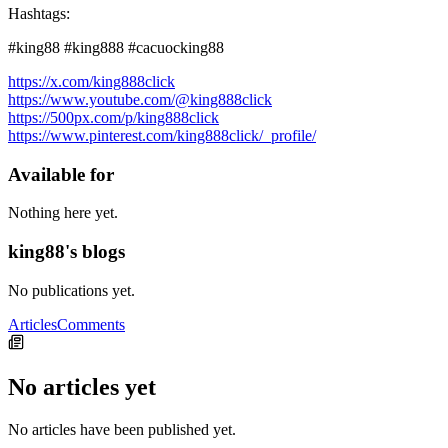
Hashtags:
#king88 #king888 #cacuocking88
https://x.com/king888click
https://www.youtube.com/@king888click
https://500px.com/p/king888click
https://www.pinterest.com/king888click/_profile/
Available for
Nothing here yet.
king88's blogs
No publications yet.
Articles
Comments
No articles yet
No articles have been published yet.