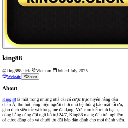
king88
@
king888click
·
Vietnam
·
Joined July 2025
Website
Share
About
King88
là một trong những nhà cái cá cược trực tuyến hàng đầu
châu Á, thu hút hàng triệu người chơi nhờ hệ thống bảo mật tối ưu,
giao dịch siêu tốc và kho game đa dạng. Với cam kết minh bạch,
công bằng cùng đội ngũ hỗ trợ 24/7, King88 mang đến trải nghiệm
cá cược đẳng cấp và chuỗi ưu đãi hấp dẫn dành cho mọi thành viên.