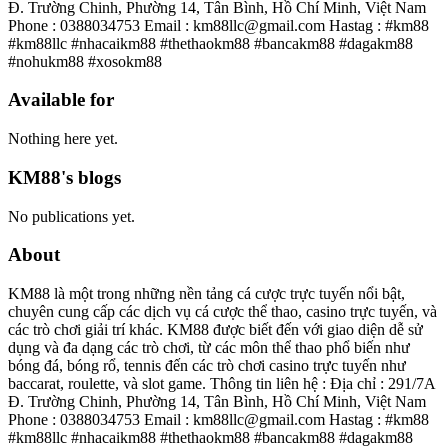
Đ. Trường Chinh, Phường 14, Tân Bình, Hồ Chí Minh, Việt Nam
Phone : 0388034753 Email : km88llc@gmail.com Hastag : #km88
#km88llc #nhacaikm88 #thethaokm88 #bancakm88 #dagakm88
#nohukm88 #xosokm88
Available for
Nothing here yet.
KM88's blogs
No publications yet.
About
KM88 là một trong những nền tảng cá cược trực tuyến nổi bật,
chuyên cung cấp các dịch vụ cá cược thể thao, casino trực tuyến, và
các trò chơi giải trí khác. KM88 được biết đến với giao diện dễ sử
dụng và đa dạng các trò chơi, từ các môn thể thao phổ biến như
bóng đá, bóng rổ, tennis đến các trò chơi casino trực tuyến như
baccarat, roulette, và slot game. Thông tin liên hệ : Địa chỉ : 291/7A
Đ. Trường Chinh, Phường 14, Tân Bình, Hồ Chí Minh, Việt Nam
Phone : 0388034753 Email : km88llc@gmail.com Hastag : #km88
#km88llc #nhacaikm88 #thethaokm88 #bancakm88 #dagakm88