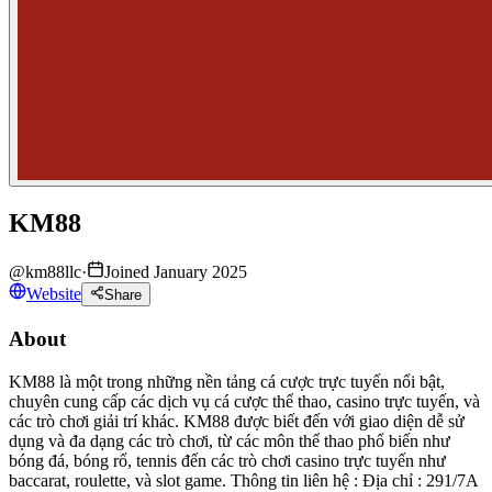
KM88
@
km88llc
·
Joined January 2025
Website
Share
About
KM88 là một trong những nền tảng cá cược trực tuyến nổi bật,
chuyên cung cấp các dịch vụ cá cược thể thao, casino trực tuyến, và
các trò chơi giải trí khác. KM88 được biết đến với giao diện dễ sử
dụng và đa dạng các trò chơi, từ các môn thể thao phổ biến như
bóng đá, bóng rổ, tennis đến các trò chơi casino trực tuyến như
baccarat, roulette, và slot game. Thông tin liên hệ : Địa chỉ : 291/7A