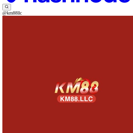
@km88llc