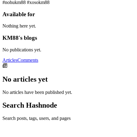
#nohukm88 #xosokm88
Available for
Nothing here yet.
KM88's blogs
No publications yet.
Articles
Comments
No articles yet
No articles have been published yet.
Search Hashnode
Search posts, tags, users, and pages