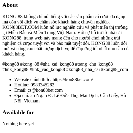
About
KONG 88 không chỉ nổi tiếng với các sản phẩm cá cược đa dạng
mà còn với dịch vụ chăm sóc khách hàng chuyên nghiệp.
KON88BET.COM luôn nỗ lực nghiên cứu và phát triển thị trường
tại Miền Bắc và Miền Trung Việt Nam. Với sự hỗ trợ từ nhà cái
KONG88, trang web này mang đến cho người chơi những trải
nghiệm cá cược tuyệt vời và bảo mật tuyệt đối. KONG88 luôn đổi
mới và nâng cao chất lượng dịch vụ để đáp ứng tốt nhất nhu cầu của
khách hàng.
#kong88 #kong_88 #nha_cai_kong88 #trang_chu_kong88
#link_kong88 #link_vao_kong88 #kong88_nha_cai #kong88_com
Website chính thức: https://kon88bet.com/
Hotline: 0983345262
Email: cs@kon88bet.com
Địa chỉ: 25 Ng. 5 Đ. Lê Đức Thọ, Mai Dịch, Cầu Giấy, Hà
Nội, Vietnam
Available for
Nothing here yet.