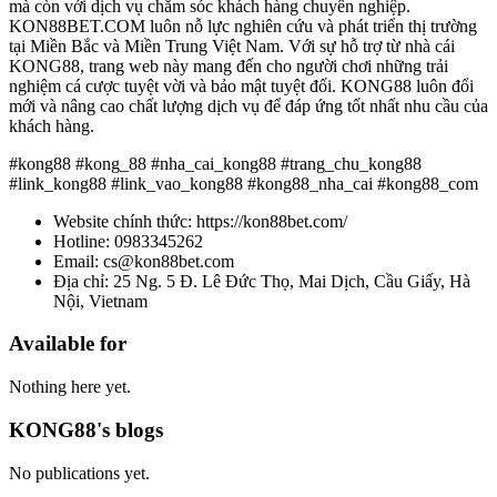
mà còn với dịch vụ chăm sóc khách hàng chuyên nghiệp.
KON88BET.COM luôn nỗ lực nghiên cứu và phát triển thị trường
tại Miền Bắc và Miền Trung Việt Nam. Với sự hỗ trợ từ nhà cái
KONG88, trang web này mang đến cho người chơi những trải
nghiệm cá cược tuyệt vời và bảo mật tuyệt đối. KONG88 luôn đổi
mới và nâng cao chất lượng dịch vụ để đáp ứng tốt nhất nhu cầu của
khách hàng.
#kong88 #kong_88 #nha_cai_kong88 #trang_chu_kong88
#link_kong88 #link_vao_kong88 #kong88_nha_cai #kong88_com
Website chính thức: https://kon88bet.com/
Hotline: 0983345262
Email: cs@kon88bet.com
Địa chỉ: 25 Ng. 5 Đ. Lê Đức Thọ, Mai Dịch, Cầu Giấy, Hà
Nội, Vietnam
Available for
Nothing here yet.
KONG88's blogs
No publications yet.