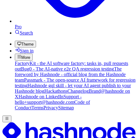
Pro
Search
Theme
Sign in
More
FactoryKit - the AI software factory: tasks in, pull requests
out
Bug0 - The AI-native e2e QA regression testing
The
foreword by Hashnode - official blog from the Hashnode
team
Passmark - The open-source AI framework for regression
testing
Hashnode gql skill - let your AI agent publish to your
Hashnode blog
Hackathons
Changelog
Brand
@hashnode on
X
Hashnode on LinkedIn
Support -
hello+support@hashnode.com
Code of
Conduct
Terms
Privacy
Sitemap