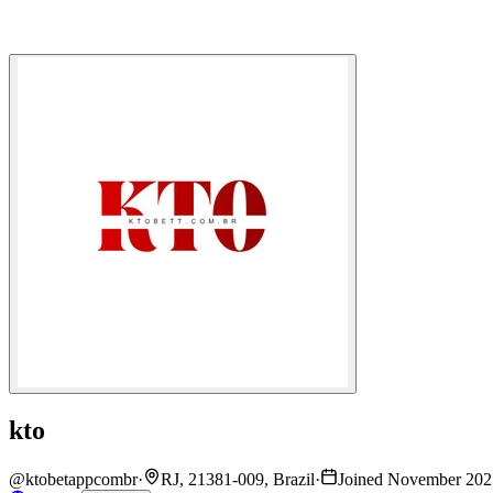
kto
@
ktobetappcombr
·
RJ, 21381-009, Brazil
·
Joined November 202