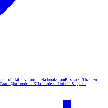
de - official blog from the Hashnode team
Passmark - The open-
g
Brand
@hashnode on X
Hashnode on LinkedIn
Support -