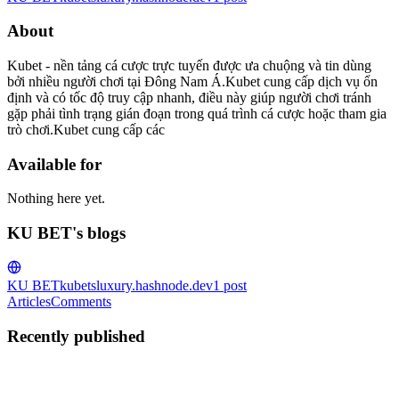
About
Kubet - nền tảng cá cược trực tuyến được ưa chuộng và tin dùng
bởi nhiều người chơi tại Đông Nam Á.Kubet cung cấp dịch vụ ổn
định và có tốc độ truy cập nhanh, điều này giúp người chơi tránh
gặp phải tình trạng gián đoạn trong quá trình cá cược hoặc tham gia
trò chơi.Kubet cung cấp các
Available for
Nothing here yet.
KU BET's blogs
KU BET
kubetsluxury.hashnode.dev
1
post
Articles
Comments
Recently published
KB
KU BET
in
kubetsluxury.hashnode.dev
·
Apr 12, 2025
· 4 min
read