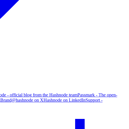
de - official blog from the Hashnode team
Passmark - The open-
g
Brand
@hashnode on X
Hashnode on LinkedIn
Support -