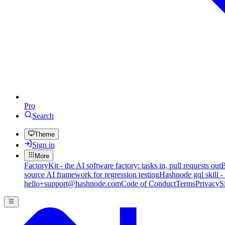
Pro
Search
Theme
Sign in
More
FactoryKit - the AI software factory: tasks in, pull requests out
B
source AI framework for regression testing
Hashnode gql skill -
hello+support@hashnode.com
Code of Conduct
Terms
Privacy
S