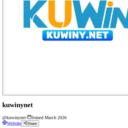
kuwinynet
@
kuwinynet
·
Joined March 2026
Website
Share