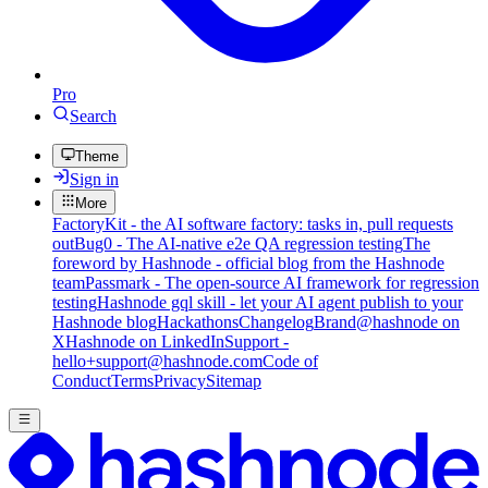
Pro
Search
Theme
Sign in
More
FactoryKit - the AI software factory: tasks in, pull requests
out
Bug0 - The AI-native e2e QA regression testing
The
foreword by Hashnode - official blog from the Hashnode
team
Passmark - The open-source AI framework for regression
testing
Hashnode gql skill - let your AI agent publish to your
Hashnode blog
Hackathons
Changelog
Brand
@hashnode on
X
Hashnode on LinkedIn
Support -
hello+support@hashnode.com
Code of
Conduct
Terms
Privacy
Sitemap