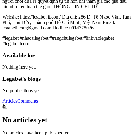
người chơi đưa ra quyết định tự tin hơn khi tham gia các giải đấu
lớn nhỏ trên toàn thế giới. THÔNG TIN CHI TIẾT:
Website: https://legabet.it.com/ Địa chỉ: 286 Đ. Tô Ngọc Vân, Tam
Phú, Thủ Đức, Thành phố Hồ Chí Minh, Việt Nam Email:
legabetitcom@gmail.com Hotline: 0914778026
#legabet #nhacailegabet #trangchulegabet #linkvaolegabet
#legabetitcom
Available for
Nothing here yet.
Legabet's blogs
No publications yet.
Articles
Comments
No articles yet
No articles have been published yet.