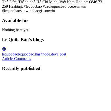
Thủ Đức, Thành phố Hồ Chí Minh, Việt Nam Hotline: 0846 731
259 Hashtag: #lequocbao #ceolequocbao #ceosunwin
#lequocbaosunwin #tacgiasunwin
Available for
Nothing here yet.
Lê Quốc Bảo's blogs
lequocbao
lequocbao.hashnode.dev
1
post
Articles
Comments
Recently published
LQ
Lê Quốc Bảo
in
lequocbao.hashnode.dev
·
Jan 9
· 7 min read
lequocbao
Lê Quốc Bảo sở hữu tầm nhìn chiến lược cùng năng lực điều hành
vững chắc. Anh là một trong những nhân tố then chốt góp phần xây
dựng và duy trì sự tăng trưởng ổn định của cổng game Sunwin.