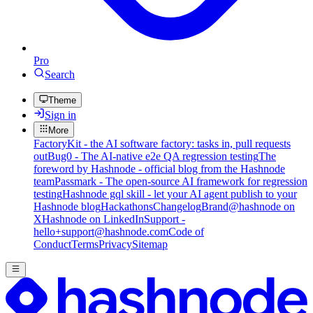
Pro
Search
Theme
Sign in
More
FactoryKit - the AI software factory: tasks in, pull requests
out
Bug0 - The AI-native e2e QA regression testing
The
foreword by Hashnode - official blog from the Hashnode
team
Passmark - The open-source AI framework for regression
testing
Hashnode gql skill - let your AI agent publish to your
Hashnode blog
Hackathons
Changelog
Brand
@hashnode on
X
Hashnode on LinkedIn
Support -
hello+support@hashnode.com
Code of
Conduct
Terms
Privacy
Sitemap