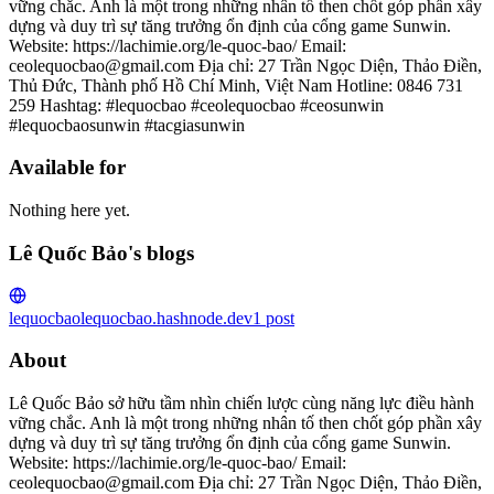
vững chắc. Anh là một trong những nhân tố then chốt góp phần xây
dựng và duy trì sự tăng trưởng ổn định của cổng game Sunwin.
Website: https://lachimie.org/le-quoc-bao/ Email:
ceolequocbao@gmail.com Địa chỉ: 27 Trần Ngọc Diện, Thảo Điền,
Thủ Đức, Thành phố Hồ Chí Minh, Việt Nam Hotline: 0846 731
259 Hashtag: #lequocbao #ceolequocbao #ceosunwin
#lequocbaosunwin #tacgiasunwin
Available for
Nothing here yet.
Lê Quốc Bảo's blogs
lequocbao
lequocbao.hashnode.dev
1
post
About
Lê Quốc Bảo sở hữu tầm nhìn chiến lược cùng năng lực điều hành
vững chắc. Anh là một trong những nhân tố then chốt góp phần xây
dựng và duy trì sự tăng trưởng ổn định của cổng game Sunwin.
Website: https://lachimie.org/le-quoc-bao/ Email:
ceolequocbao@gmail.com Địa chỉ: 27 Trần Ngọc Diện, Thảo Điền,