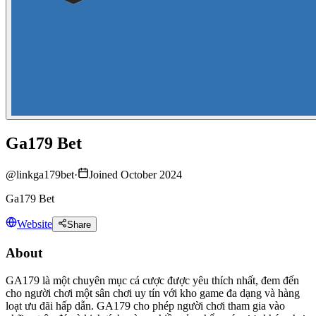
Ga179 Bet
@
linkga179bet
·
Joined October 2024
Ga179 Bet
Website
Share
About
GA179 là một chuyên mục cá cược được yêu thích nhất, đem đến
cho người chơi một sân chơi uy tín với kho game đa dạng và hàng
loạt ưu đãi hấp dẫn. GA179 cho phép người chơi tham gia vào