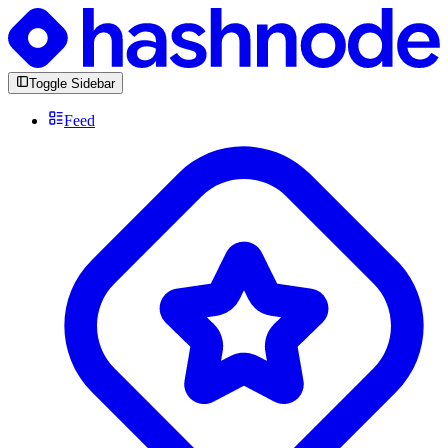
Toggle Sidebar
Feed