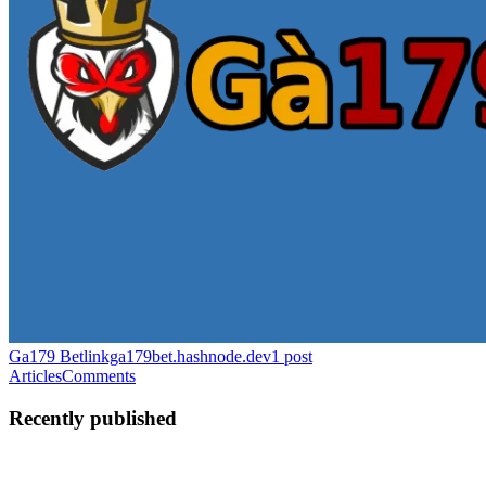
Ga179 Bet
linkga179bet.hashnode.dev
1
post
Articles
Comments
Recently published
GB
Ga179 Bet
in
linkga179bet.hashnode.dev
·
Oct 27, 2024
· 2 min