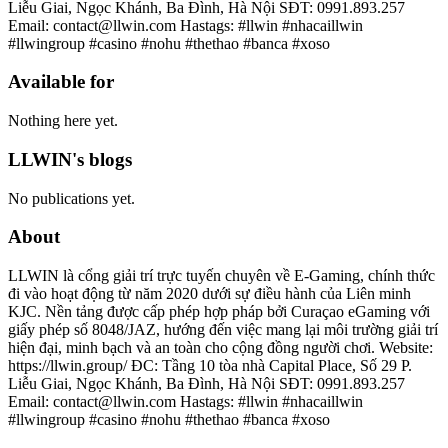
Liễu Giai, Ngọc Khánh, Ba Đình, Hà Nội SĐT: 0991.893.257
Email: contact@llwin.com Hastags: #llwin #nhacaillwin
#llwingroup #casino #nohu #thethao #banca #xoso
Available for
Nothing here yet.
LLWIN's blogs
No publications yet.
About
LLWIN là cổng giải trí trực tuyến chuyên về E-Gaming, chính thức
đi vào hoạt động từ năm 2020 dưới sự điều hành của Liên minh
KJC. Nền tảng được cấp phép hợp pháp bởi Curaçao eGaming với
giấy phép số 8048/JAZ, hướng đến việc mang lại môi trường giải trí
hiện đại, minh bạch và an toàn cho cộng đồng người chơi. Website:
https://llwin.group/ ĐC: Tầng 10 tòa nhà Capital Place, Số 29 P.
Liễu Giai, Ngọc Khánh, Ba Đình, Hà Nội SĐT: 0991.893.257
Email: contact@llwin.com Hastags: #llwin #nhacaillwin
#llwingroup #casino #nohu #thethao #banca #xoso