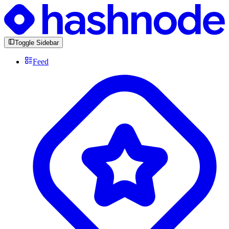
Toggle Sidebar
Feed