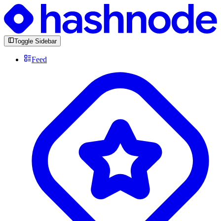
Toggle Sidebar
Feed