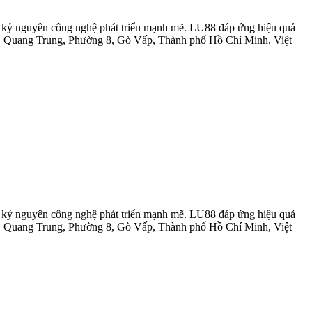
ng kỷ nguyên công nghệ phát triển mạnh mẽ. LU88 đáp ứng hiệu quả
5P Đ. Quang Trung, Phường 8, Gò Vấp, Thành phố Hồ Chí Minh, Việt
ng kỷ nguyên công nghệ phát triển mạnh mẽ. LU88 đáp ứng hiệu quả
5P Đ. Quang Trung, Phường 8, Gò Vấp, Thành phố Hồ Chí Minh, Việt