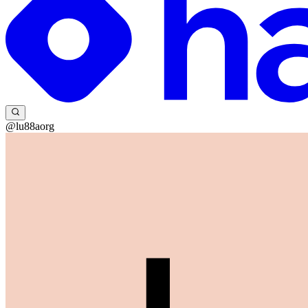
@lu88aorg