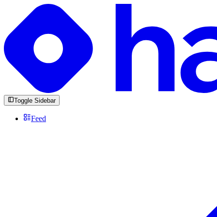
Toggle Sidebar
Feed