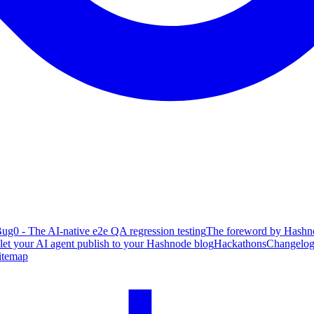
ug0 - The AI-native e2e QA regression testing
The foreword by Hashno
 let your AI agent publish to your Hashnode blog
Hackathons
Changelo
itemap