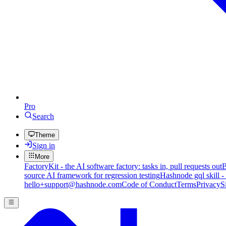
Pro
Search
Theme
Sign in
More
FactoryKit - the AI software factory: tasks in, pull requests out
B
source AI framework for regression testing
Hashnode gql skill -
hello+support@hashnode.com
Code of Conduct
Terms
Privacy
S