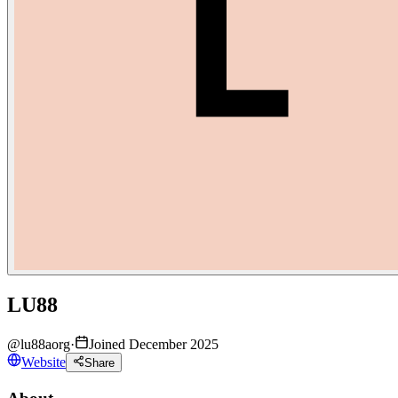
LU88
@
lu88aorg
·
Joined December 2025
Website
Share