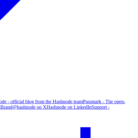
de - official blog from the Hashnode team
Passmark - The open-
g
Brand
@hashnode on X
Hashnode on LinkedIn
Support -