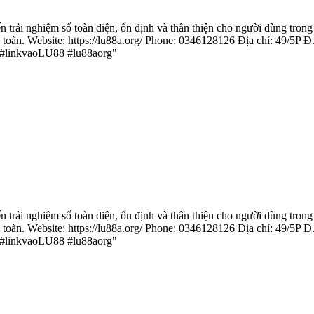
 trải nghiệm số toàn diện, ổn định và thân thiện cho người dùng tro
 an toàn. Website: https://lu88a.org/ Phone: 0346128126 Địa chỉ: 49/
#linkvaoLU88 #lu88aorg"
 trải nghiệm số toàn diện, ổn định và thân thiện cho người dùng tro
 an toàn. Website: https://lu88a.org/ Phone: 0346128126 Địa chỉ: 49/
#linkvaoLU88 #lu88aorg"