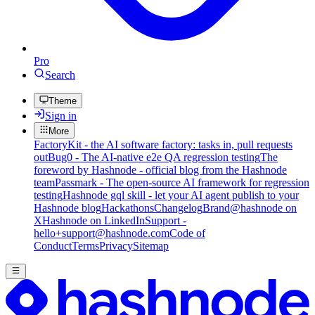
Pro
Search
Theme
Sign in
More
FactoryKit - the AI software factory: tasks in, pull requests
out
Bug0 - The AI-native e2e QA regression testing
The
foreword by Hashnode - official blog from the Hashnode
team
Passmark - The open-source AI framework for regression
testing
Hashnode gql skill - let your AI agent publish to your
Hashnode blog
Hackathons
Changelog
Brand
@hashnode on
X
Hashnode on LinkedIn
Support -
hello+support@hashnode.com
Code of
Conduct
Terms
Privacy
Sitemap