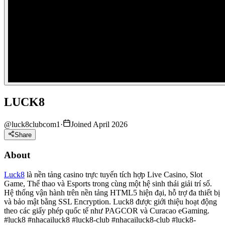
LUCK8
@
luck8clubcom1
·
Joined April 2026
Share
About
Luck8
là nền tảng casino trực tuyến tích hợp Live Casino, Slot
Game, Thể thao và Esports trong cùng một hệ sinh thái giải trí số.
Hệ thống vận hành trên nền tảng HTML5 hiện đại, hỗ trợ đa thiết bị
và bảo mật bằng SSL Encryption. Luck8 được giới thiệu hoạt động
theo các giấy phép quốc tế như PAGCOR và Curacao eGaming.
#luck8 #nhacailuck8 #luck8-club #nhacailuck8-club #luck8-