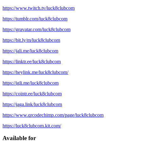
https://www.twitch.tv/luck8clubcom
https://tumblr.com/luck8clubcom
https://gravatar.com/luck8clubcom
https://bit.ly/m/luck8clubcom
https://jali.me/luck8clubcom
https://linktr.ee/luck8clubcom
https://heylink.me/luck8clubcom/
https://igli.me/luck8clubcom
https://cointr.ee/luck8clubcom
https://jaga.link/luck8clubcom
https://www.qrcodechimp.com/page/luck8clubcom
https://luck8clubcom.kit.com/
Available for