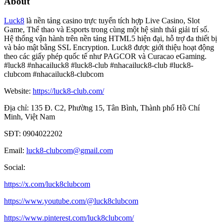
About
Luck8
là nền tảng casino trực tuyến tích hợp Live Casino, Slot
Game, Thể thao và Esports trong cùng một hệ sinh thái giải trí số.
Hệ thống vận hành trên nền tảng HTML5 hiện đại, hỗ trợ đa thiết bị
và bảo mật bằng SSL Encryption. Luck8 được giới thiệu hoạt động
theo các giấy phép quốc tế như PAGCOR và Curacao eGaming.
#luck8 #nhacailuck8 #luck8-club #nhacailuck8-club #luck8-
clubcom #nhacailuck8-clubcom
Website:
https://luck8-club.com/
Địa chỉ: 135 Đ. C2, Phường 15, Tân Bình, Thành phố Hồ Chí
Minh, Việt Nam
SĐT: 0904022202
Email:
luck8-clubcom@gmail.com
Social:
https://x.com/luck8clubcom
https://www.youtube.com/@luck8clubcom
https://www.pinterest.com/luck8clubcom/