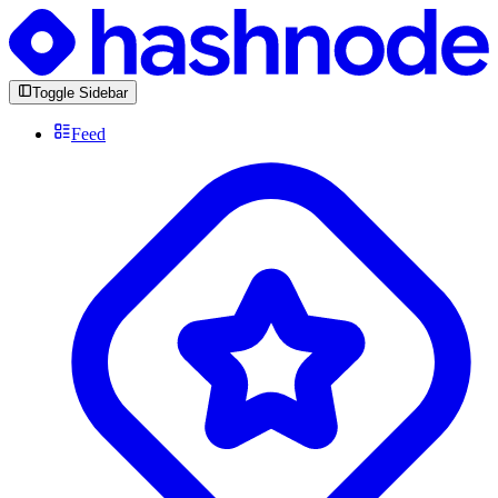
Toggle Sidebar
Feed