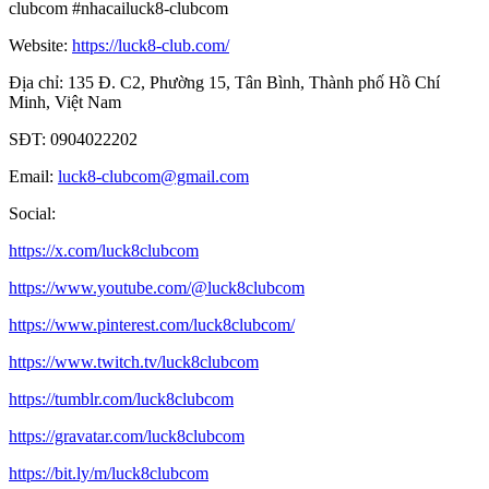
clubcom #nhacailuck8-clubcom
Website:
https://luck8-club.com/
Địa chỉ: 135 Đ. C2, Phường 15, Tân Bình, Thành phố Hồ Chí
Minh, Việt Nam
SĐT: 0904022202
Email:
luck8-clubcom@gmail.com
Social:
https://x.com/luck8clubcom
https://www.youtube.com/@luck8clubcom
https://www.pinterest.com/luck8clubcom/
https://www.twitch.tv/luck8clubcom
https://tumblr.com/luck8clubcom
https://gravatar.com/luck8clubcom
https://bit.ly/m/luck8clubcom