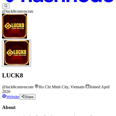
@luck8comvncom
LUCK8
@
luck8comvncom
·
Ho Chi Minh City, Vietnam
·
Joined April
2026
Website
Share
About