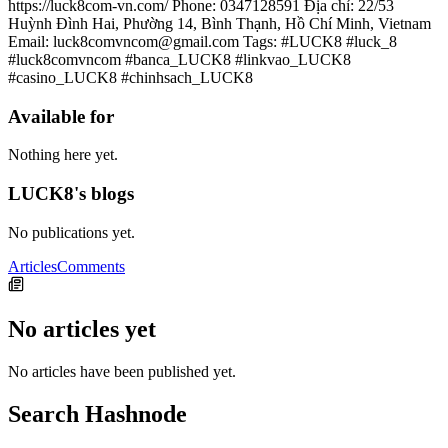
https://luck8com-vn.com/ Phone: 0347128591 Địa chỉ: 22/53
Huỳnh Đình Hai, Phường 14, Bình Thạnh, Hồ Chí Minh, Vietnam
Email: luck8comvncom@gmail.com Tags: #LUCK8 #luck_8
#luck8comvncom #banca_LUCK8 #linkvao_LUCK8
#casino_LUCK8 #chinhsach_LUCK8
Available for
Nothing here yet.
LUCK8's blogs
No publications yet.
Articles
Comments
No articles yet
No articles have been published yet.
Search Hashnode