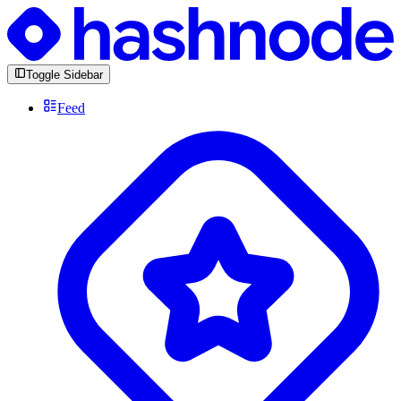
Toggle Sidebar
Feed