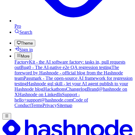
Pro
Search
Theme
Sign in
More
FactoryKit - the AI software factory: tasks in, pull requests
out
Bug0 - The AI-native e2e QA regression testing
The
foreword by Hashnode - official blog from the Hashnode
team
Passmark - The open-source AI framework for regression
testing
Hashnode gql skill - let your AI agent publish to your
Hashnode blog
Hackathons
Changelog
Brand
@hashnode on
X
Hashnode on LinkedIn
Support -
hello+support@hashnode.com
Code of
Conduct
Terms
Privacy
Sitemap