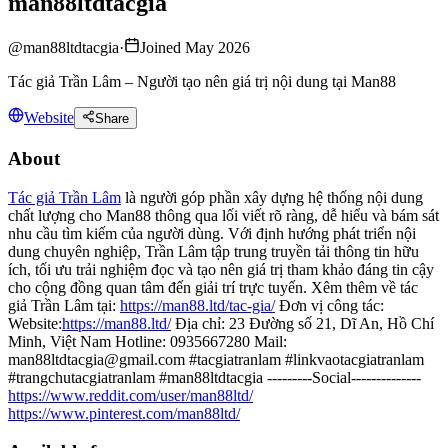
man88ltdtacgia
@
man88ltdtacgia
·
Joined May 2026
Tác giả Trần Lâm – Người tạo nên giá trị nội dung tại Man88
Website
Share
About
Tác giả Trần Lâm
là người góp phần xây dựng hệ thống nội dung
chất lượng cho Man88 thông qua lối viết rõ ràng, dễ hiểu và bám sát
nhu cầu tìm kiếm của người dùng. Với định hướng phát triển nội
dung chuyên nghiệp, Trần Lâm tập trung truyền tải thông tin hữu
ích, tối ưu trải nghiệm đọc và tạo nên giá trị tham khảo đáng tin cậy
cho cộng đồng quan tâm đến giải trí trực tuyến. Xêm thêm về tác
giả Trần Lâm tại:
https://man88.ltd/tac-gia/
Đơn vị công tác:
Website:
https://man88.ltd/
Địa chỉ: 23 Đường số 21, Dĩ An, Hồ Chí
Minh, Việt Nam Hotline: 0935667280 Mail:
man88ltdtacgia@gmail.com #tacgiatranlam #linkvaotacgiatranlam
#trangchutacgiatranlam #man88ltdtacgia ---------Social--------------
https://www.reddit.com/user/man88ltd/
https://www.pinterest.com/man88ltd/