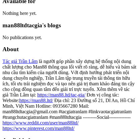
Available for
Nothing here yet.
man88ltdtacgia's blogs
No publications yet.
About
Tác giả Trần Lâm
là người góp phần xây dựng hệ thống nội dung
chất lượng cho Man88 thông qua lối viết rõ ràng, dễ hiểu và bám sát
nhu cầu tìm kiếm của người dùng. Với định hướng phát triển nội
dung chuyên nghiệp, Trần Lâm tập trung truyền tải thông tin hữu
ích, tối ưu trải nghiệm đọc và tạo nên giá trị tham khảo đáng tin cậy
cho cộng đồng quan tâm đến giải trí trực tuyến. Xêm thêm về tác
giả Trần Lâm tại:
https://man88.ltd/tac-gia/
Đơn vị công tác:
Website:
https://man88.ltd/
Địa chỉ: 23 Đường số 21, Dĩ An, Hồ Chí
Minh, Việt Nam Hotline: 0935667280 Mail:
man88ltdtacgia@gmail.com #tacgiatranlam #linkvaotacgiatranlam
#trangchutacgiatranlam #man88ltdtacgia ---------Social--------------
https://www.reddit.com/user/man88ltd/
https://www.pinterest.com/man88ltd/