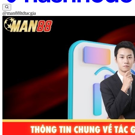
@man88ltdtacgia