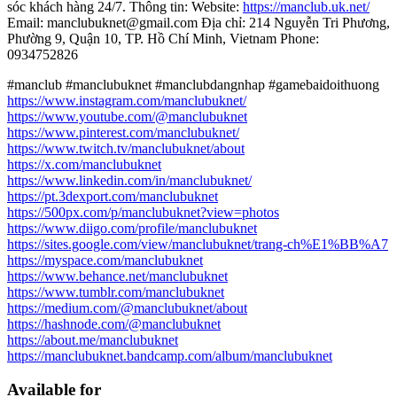
sóc khách hàng 24/7. Thông tin: Website:
https://manclub.uk.net/
Email: manclubuknet@gmail.com Địa chỉ: 214 Nguyễn Tri Phương,
Phường 9, Quận 10, TP. Hồ Chí Minh, Vietnam Phone:
0934752826
#manclub #manclubuknet #manclubdangnhap #gamebaidoithuong
https://www.instagram.com/manclubuknet/
https://www.youtube.com/@manclubuknet
https://www.pinterest.com/manclubuknet/
https://www.twitch.tv/manclubuknet/about
https://x.com/manclubuknet
https://www.linkedin.com/in/manclubuknet/
https://pt.3dexport.com/manclubuknet
https://500px.com/p/manclubuknet?view=photos
https://www.diigo.com/profile/manclubuknet
https://sites.google.com/view/manclubuknet/trang-ch%E1%BB%A7
https://myspace.com/manclubuknet
https://www.behance.net/manclubuknet
https://www.tumblr.com/manclubuknet
https://medium.com/@manclubuknet/about
https://hashnode.com/@manclubuknet
https://about.me/manclubuknet
https://manclubuknet.bandcamp.com/album/manclubuknet
Available for