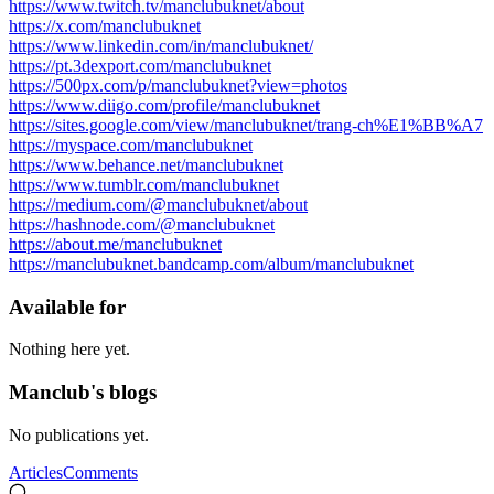
https://www.twitch.tv/manclubuknet/about
https://x.com/manclubuknet
https://www.linkedin.com/in/manclubuknet/
https://pt.3dexport.com/manclubuknet
https://500px.com/p/manclubuknet?view=photos
https://www.diigo.com/profile/manclubuknet
https://sites.google.com/view/manclubuknet/trang-ch%E1%BB%A7
https://myspace.com/manclubuknet
https://www.behance.net/manclubuknet
https://www.tumblr.com/manclubuknet
https://medium.com/@manclubuknet/about
https://hashnode.com/@manclubuknet
https://about.me/manclubuknet
https://manclubuknet.bandcamp.com/album/manclubuknet
Available for
Nothing here yet.
Manclub's blogs
No publications yet.
Articles
Comments