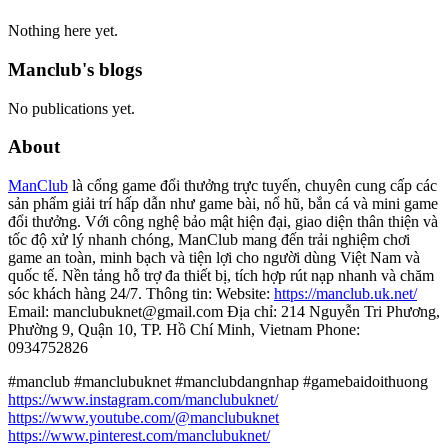
Nothing here yet.
Manclub's blogs
No publications yet.
About
ManClub
là cổng game đổi thưởng trực tuyến, chuyên cung cấp các
sản phẩm giải trí hấp dẫn như game bài, nổ hũ, bắn cá và mini game
đổi thưởng. Với công nghệ bảo mật hiện đại, giao diện thân thiện và
tốc độ xử lý nhanh chóng, ManClub mang đến trải nghiệm chơi
game an toàn, minh bạch và tiện lợi cho người dùng Việt Nam và
quốc tế. Nền tảng hỗ trợ đa thiết bị, tích hợp rút nạp nhanh và chăm
sóc khách hàng 24/7. Thông tin: Website:
https://manclub.uk.net/
Email: manclubuknet@gmail.com Địa chỉ: 214 Nguyễn Tri Phương,
Phường 9, Quận 10, TP. Hồ Chí Minh, Vietnam Phone:
0934752826
#manclub #manclubuknet #manclubdangnhap #gamebaidoithuong
https://www.instagram.com/manclubuknet/
https://www.youtube.com/@manclubuknet
https://www.pinterest.com/manclubuknet/