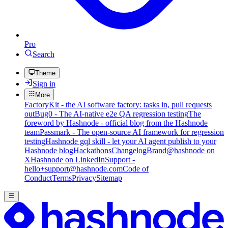
Pro
Search
Theme
Sign in
More
FactoryKit - the AI software factory: tasks in, pull requests
out
Bug0 - The AI-native e2e QA regression testing
The
foreword by Hashnode - official blog from the Hashnode
team
Passmark - The open-source AI framework for regression
testing
Hashnode gql skill - let your AI agent publish to your
Hashnode blog
Hackathons
Changelog
Brand
@hashnode on
X
Hashnode on LinkedIn
Support -
hello+support@hashnode.com
Code of
Conduct
Terms
Privacy
Sitemap