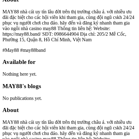
MAY88 nhà cái uy tín lâu đời trên thị trường châu á. với nhiều ưu
đãi đặc biệt cho các hội viên khi tham gia, cùng đội ngũ cskh 24/24
phục vụ người chơi chu đáo. hãy đến và đăng ký nhanh tham gia
vào ngôi nhà casino may88 Thông tin liên hệ: Website:
https://may88.band/ SĐT: 0986644904 Địa chỉ: 205/2 Mễ Cốc,
Phường 15, Quận 8, Hồ Chí Minh, Việt Nam
#May88 #may88band
Available for
Nothing here yet.
MAY88's blogs
No publications yet.
About
MAY88 nhà cái uy tín lâu đời trên thị trường châu á. với nhiều ưu
đãi đặc biệt cho các hội viên khi tham gia, cùng đội ngũ cskh 24/24
phục vụ người chơi chu đáo. hãy đến và đăng ký nhanh tham gia
vào ngôi nhà casino may88 Thông tin liên hệ: Website: