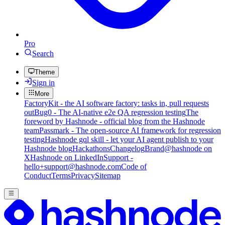
Pro
Search
Theme
Sign in
More
FactoryKit - the AI software factory: tasks in, pull requests
out
Bug0 - The AI-native e2e QA regression testing
The
foreword by Hashnode - official blog from the Hashnode
team
Passmark - The open-source AI framework for regression
testing
Hashnode gql skill - let your AI agent publish to your
Hashnode blog
Hackathons
Changelog
Brand
@hashnode on
X
Hashnode on LinkedIn
Support -
hello+support@hashnode.com
Code of
Conduct
Terms
Privacy
Sitemap