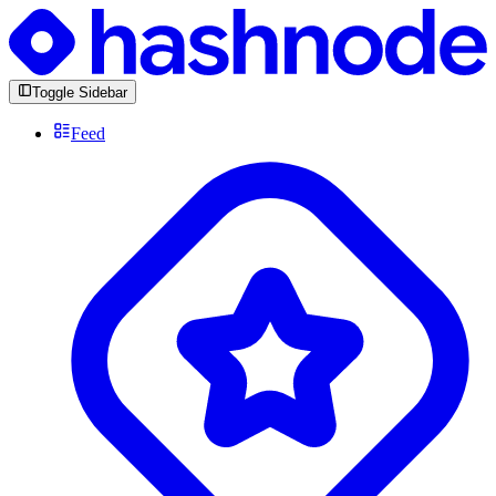
Toggle Sidebar
Feed