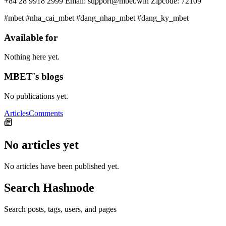
+84 28 9918 2999 Email: support@mbet.win Zipcode: 72109
#mbet #nha_cai_mbet #đang_nhap_mbet #dang_ky_mbet
Available for
Nothing here yet.
MBET's blogs
No publications yet.
Articles
Comments
No articles yet
No articles have been published yet.
Search Hashnode
Search posts, tags, users, and pages