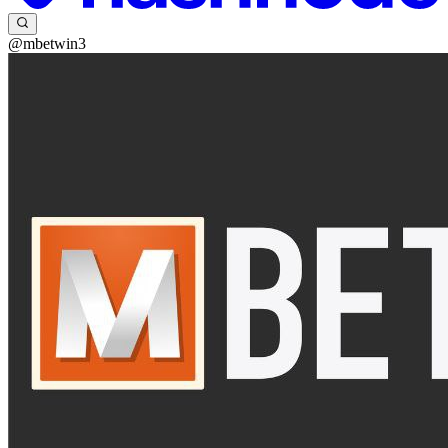
@mbetwin3