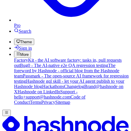
Pro
Search
Theme
Sign in
More
FactoryKit - the AI software factory: tasks in, pull requests
out
Bug0 - The AI-native e2e QA regression testing
The
foreword by Hashnode - official blog from the Hashnode
team
Passmark - The open-source AI framework for regression
testing
Hashnode gql skill - let your AI agent publish to your
Hashnode blog
Hackathons
Changelog
Brand
@hashnode on
X
Hashnode on LinkedIn
Support -
hello+support@hashnode.com
Code of
Conduct
Terms
Privacy
Sitemap