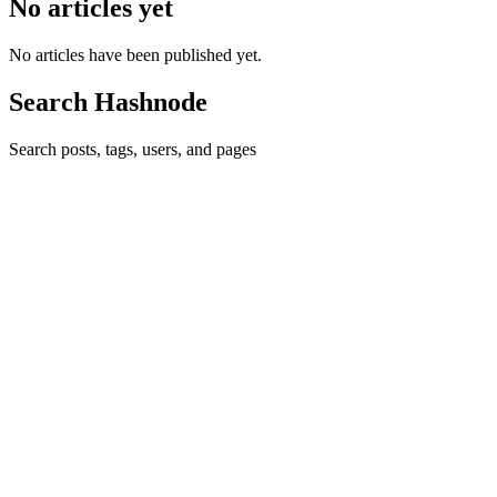
No articles yet
No articles have been published yet.
Search Hashnode
Search posts, tags, users, and pages