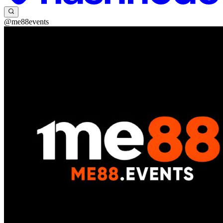
@me88events