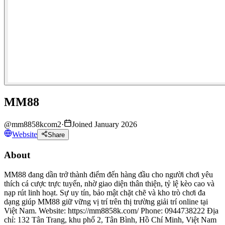
MM88
@
mm8858kcom2
·
Joined January 2026
Website
Share
About
MM88 đang dần trở thành điểm đến hàng đầu cho người chơi yêu
thích cá cược trực tuyến, nhờ giao diện thân thiện, tỷ lệ kèo cao và
nạp rút linh hoạt. Sự uy tín, bảo mật chặt chẽ và kho trò chơi đa
dạng giúp MM88 giữ vững vị trí trên thị trường giải trí online tại
Việt Nam. Website: https://mm8858k.com/ Phone: 0944738222 Địa
chỉ: 132 Tân Trang, khu phố 2, Tân Bình, Hồ Chí Minh, Việt Nam