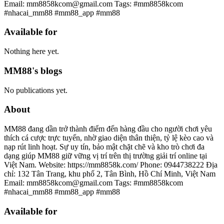
Email: mm8858kcom@gmail.com Tags: #mm8858kcom
#nhacai_mm88 #mm88_app #mm88
Available for
Nothing here yet.
MM88's blogs
No publications yet.
About
MM88 đang dần trở thành điểm đến hàng đầu cho người chơi yêu
thích cá cược trực tuyến, nhờ giao diện thân thiện, tỷ lệ kèo cao và
nạp rút linh hoạt. Sự uy tín, bảo mật chặt chẽ và kho trò chơi đa
dạng giúp MM88 giữ vững vị trí trên thị trường giải trí online tại
Việt Nam. Website: https://mm8858k.com/ Phone: 0944738222 Địa
chỉ: 132 Tân Trang, khu phố 2, Tân Bình, Hồ Chí Minh, Việt Nam
Email: mm8858kcom@gmail.com Tags: #mm8858kcom
#nhacai_mm88 #mm88_app #mm88
Available for