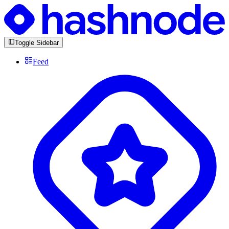
Toggle Sidebar
Feed