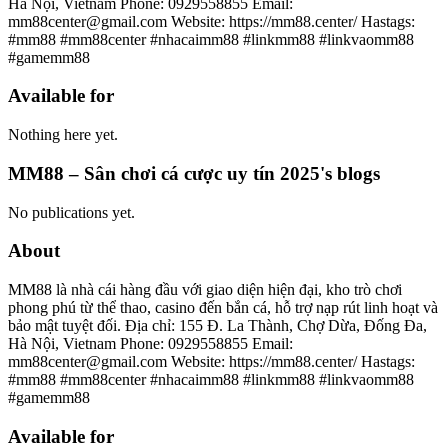
Hà Nội, Vietnam Phone: 0929558855 Email:
mm88center@gmail.com Website: https://mm88.center/ Hastags:
#mm88 #mm88center #nhacaimm88 #linkmm88 #linkvaomm88
#gamemm88
Available for
Nothing here yet.
MM88 – Sân chơi cá cược uy tín 2025's blogs
No publications yet.
About
MM88 là nhà cái hàng đầu với giao diện hiện đại, kho trò chơi
phong phú từ thể thao, casino đến bắn cá, hỗ trợ nạp rút linh hoạt và
bảo mật tuyệt đối. Địa chỉ: 155 Đ. La Thành, Chợ Dừa, Đống Đa,
Hà Nội, Vietnam Phone: 0929558855 Email:
mm88center@gmail.com Website: https://mm88.center/ Hastags:
#mm88 #mm88center #nhacaimm88 #linkmm88 #linkvaomm88
#gamemm88
Available for