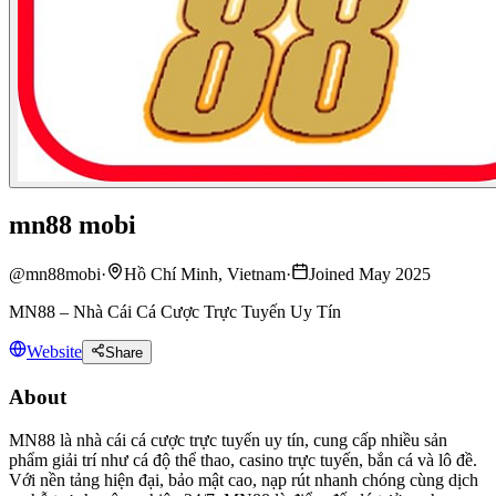
mn88 mobi
@
mn88mobi
·
Hồ Chí Minh, Vietnam
·
Joined May 2025
MN88 – Nhà Cái Cá Cược Trực Tuyến Uy Tín
Website
Share
About
MN88 là nhà cái cá cược trực tuyến uy tín, cung cấp nhiều sản
phẩm giải trí như cá độ thể thao, casino trực tuyến, bắn cá và lô đề.
Với nền tảng hiện đại, bảo mật cao, nạp rút nhanh chóng cùng dịch