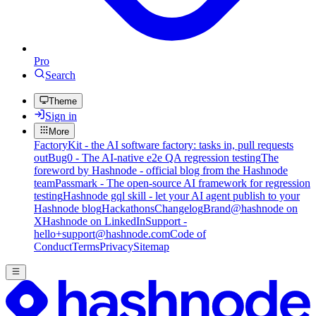
Pro
Search
Theme
Sign in
More
FactoryKit - the AI software factory: tasks in, pull requests
out
Bug0 - The AI-native e2e QA regression testing
The
foreword by Hashnode - official blog from the Hashnode
team
Passmark - The open-source AI framework for regression
testing
Hashnode gql skill - let your AI agent publish to your
Hashnode blog
Hackathons
Changelog
Brand
@hashnode on
X
Hashnode on LinkedIn
Support -
hello+support@hashnode.com
Code of
Conduct
Terms
Privacy
Sitemap