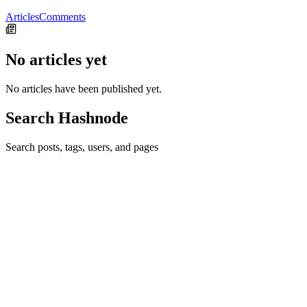
Articles
Comments
No articles yet
No articles have been published yet.
Search Hashnode
Search posts, tags, users, and pages