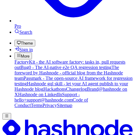
Pro
Search
Theme
Sign in
More
FactoryKit - the AI software factory: tasks in, pull requests
out
Bug0 - The AI-native e2e QA regression testing
The
foreword by Hashnode - official blog from the Hashnode
team
Passmark - The open-source AI framework for regression
testing
Hashnode gql skill - let your AI agent publish to your
Hashnode blog
Hackathons
Changelog
Brand
@hashnode on
X
Hashnode on LinkedIn
Support -
hello+support@hashnode.com
Code of
Conduct
Terms
Privacy
Sitemap