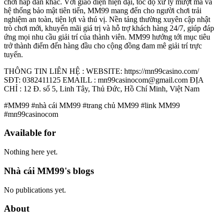
chơi hấp dẫn khác. Với giao diện hiện đại, tốc độ xử lý mượt mà và
hệ thống bảo mật tiên tiến, MM99 mang đến cho người chơi trải
nghiệm an toàn, tiện lợi và thú vị. Nền tảng thường xuyên cập nhật
trò chơi mới, khuyến mãi giá trị và hỗ trợ khách hàng 24/7, giúp đáp
ứng mọi nhu cầu giải trí của thành viên. MM99 hướng tới mục tiêu
trở thành điểm đến hàng đầu cho cộng đồng đam mê giải trí trực
tuyến.
THÔNG TIN LIÊN HỆ : WEBSITE: https://mn99casino.com/
SĐT: 0382411125 EMAILL : mn99casinocom@gmail.com ĐỊA
CHỈ : 12 Đ. số 5, Linh Tây, Thủ Đức, Hồ Chí Minh, Việt Nam
#MM99 #nhà cái MM99 #trang chủ MM99 #link MM99
#mn99casinocom
Available for
Nothing here yet.
Nhà cái MM99's blogs
No publications yet.
About