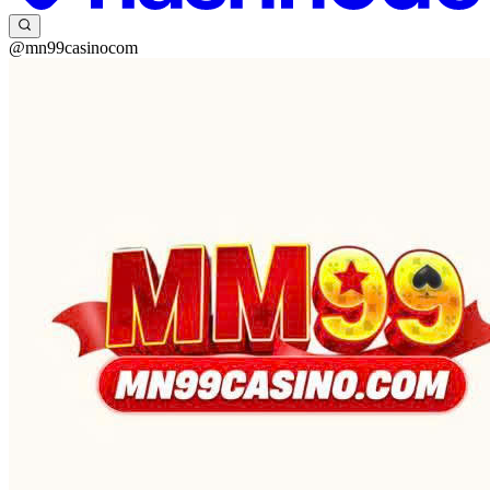
@mn99casinocom