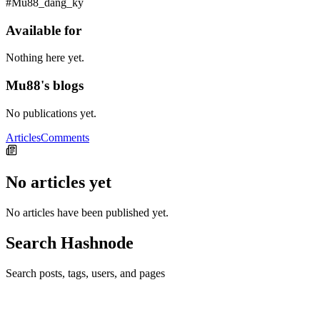
#Mu88_dang_ky
Available for
Nothing here yet.
Mu88's blogs
No publications yet.
Articles
Comments
No articles yet
No articles have been published yet.
Search Hashnode
Search posts, tags, users, and pages