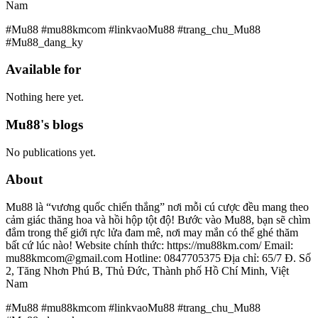
Nam
#Mu88 #mu88kmcom #linkvaoMu88 #trang_chu_Mu88
#Mu88_dang_ky
Available for
Nothing here yet.
Mu88's blogs
No publications yet.
About
Mu88 là “vương quốc chiến thắng” nơi mỗi cú cược đều mang theo
cảm giác thăng hoa và hồi hộp tột độ! Bước vào Mu88, bạn sẽ chìm
đắm trong thế giới rực lửa đam mê, nơi may mắn có thể ghé thăm
bất cứ lúc nào! Website chính thức: https://mu88km.com/ Email:
mu88kmcom@gmail.com Hotline: 0847705375 Địa chỉ: 65/7 Đ. Số
2, Tăng Nhơn Phú B, Thủ Đức, Thành phố Hồ Chí Minh, Việt
Nam
#Mu88 #mu88kmcom #linkvaoMu88 #trang_chu_Mu88