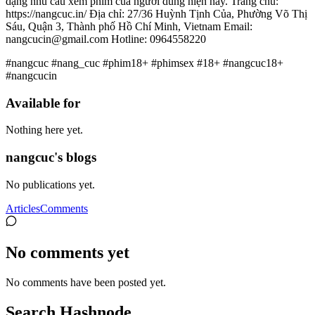
dạng nhu cầu xem phim của người dùng hiện nay. Trang chủ:
https://nangcuc.in/ Địa chỉ: 27/36 Huỳnh Tịnh Của, Phường Võ Thị
Sáu, Quận 3, Thành phố Hồ Chí Minh, Vietnam Email:
nangcucin@gmail.com Hotline: 0964558220
#nangcuc #nang_cuc #phim18+ #phimsex #18+ #nangcuc18+
#nangcucin
Available for
Nothing here yet.
nangcuc's blogs
No publications yet.
Articles
Comments
No comments yet
No comments have been posted yet.
Search Hashnode