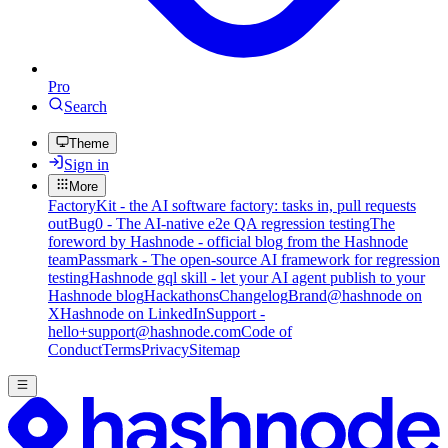
Pro
Search
Theme
Sign in
More
FactoryKit - the AI software factory: tasks in, pull requests
out
Bug0 - The AI-native e2e QA regression testing
The
foreword by Hashnode - official blog from the Hashnode
team
Passmark - The open-source AI framework for regression
testing
Hashnode gql skill - let your AI agent publish to your
Hashnode blog
Hackathons
Changelog
Brand
@hashnode on
X
Hashnode on LinkedIn
Support -
hello+support@hashnode.com
Code of
Conduct
Terms
Privacy
Sitemap