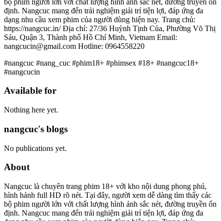
bộ phim người lớn với chất lượng hình ảnh sắc nét, đường truyền ổn
định. Nangcuc mang đến trải nghiệm giải trí tiện lợi, đáp ứng đa
dạng nhu cầu xem phim của người dùng hiện nay. Trang chủ:
https://nangcuc.in/ Địa chỉ: 27/36 Huỳnh Tịnh Của, Phường Võ Thị
Sáu, Quận 3, Thành phố Hồ Chí Minh, Vietnam Email:
nangcucin@gmail.com Hotline: 0964558220
#nangcuc #nang_cuc #phim18+ #phimsex #18+ #nangcuc18+
#nangcucin
Available for
Nothing here yet.
nangcuc's blogs
No publications yet.
About
Nangcuc là chuyên trang phim 18+ với kho nội dung phong phú,
hình hảnh full HD rõ nét. Tại đây, người xem dễ dàng tìm thấy các
bộ phim người lớn với chất lượng hình ảnh sắc nét, đường truyền ổn
định. Nangcuc mang đến trải nghiệm giải trí tiện lợi, đáp ứng đa